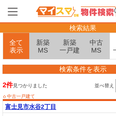
検索結果
全て
新築
新築
中古
表示
MS
一戸建
MS
検索条件を表示
2件
見つかりました
並べ替え
中古一戸建て
富士見市水谷2丁目