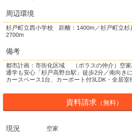
周辺環境
杉戸町立西小学校 距離：1400m／杉戸町立
2700m
備考
都市計画：市街化区域 （ポラスの仲介）空家
通学も安心「杉戸高野台駅」徒歩2分／南向き
カースペース1台、カーポート付3LDK・全居室
資料請求
（無料）
現況
空家