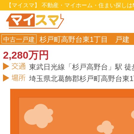
【マイスマ】 不動産・マイホーム・住まい探しはM
杉戸町高野台東1丁目 戸建
中古一戸建
2,280万円
東武日光線「杉戸高野台」駅 徒
埼玉県
北葛飾郡杉戸町
高野台東