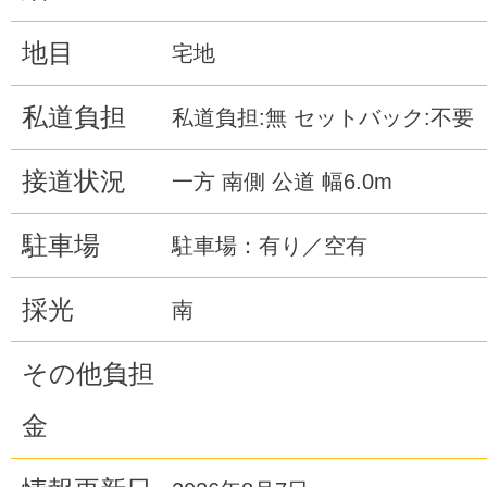
地目
宅地
私道負担
私道負担:無 セットバック:不要
接道状況
一方 南側 公道 幅6.0m
駐車場
駐車場：有り／空有
採光
南
その他負担
金