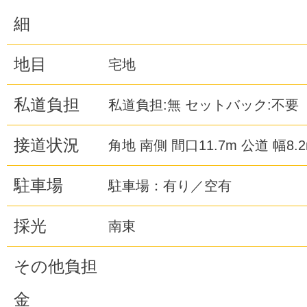
細
地目
宅地
私道負担
私道負担:無 セットバック:不要
接道状況
角地 南側 間口11.7m 公道 幅8.
駐車場
駐車場：有り／空有
採光
南東
その他負担
金