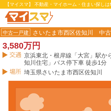
【マイスマ】 不動産・マイホーム・住まい探しはM
さいたま市西区佐知川 中古
中古一戸建
3,580万円
京浜東北・根岸線「大宮」駅から
知川住宅」バス停下車 徒歩1分
埼玉県
さいたま市西区
佐知川