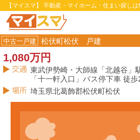
【マイスマ】 不動産・マイホーム・住まい探しはM
松伏町松伏 戸建
中古一戸建
1,080万円
東武伊勢崎・大師線「北越谷」駅
「十一軒入口」バス停下車 徒歩
埼玉県
北葛飾郡松伏町
松伏