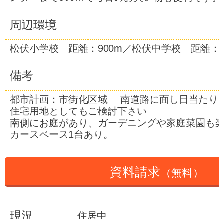
周辺環境
松伏小学校 距離：900m／松伏中学校 距離：8
備考
都市計画：市街化区域 南道路に面し日当たり
住宅用地としてもご検討下さい
南側にお庭があり、ガーデニングや家庭菜園も
カースペース1台あり。
資料請求
（無料）
現況
住居中