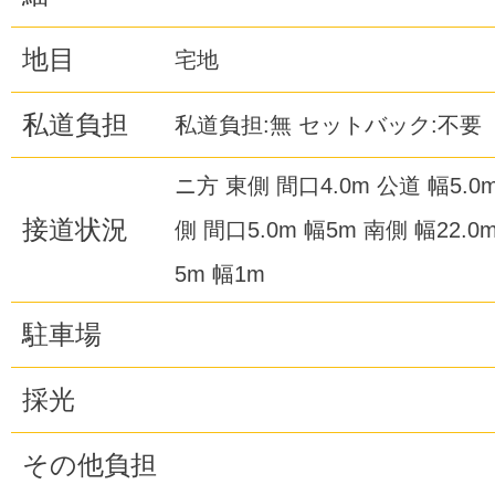
地目
宅地
私道負担
私道負担:無 セットバック:不要
ニ方 東側 間口4.0m 公道 幅5.0
接道状況
側 間口5.0m 幅5m 南側 幅22.
5m 幅1m
駐車場
採光
その他負担