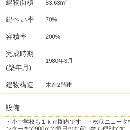
2
建物面積
83.63m
建ぺい率
70%
容積率
200%
完成時期
1980年3月
(築年月)
建物構造
木造2階建
設備
・小中学校も１ｋｍ圏内です。・松伏ニュータ
ンターまで900ｍで毎日のお買い物も便利です