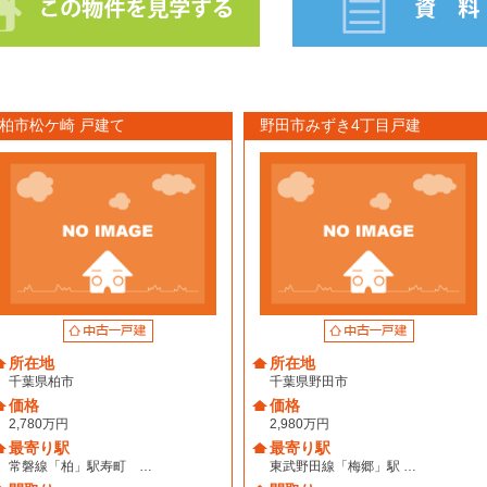
柏市松ケ崎 戸建て
野田市みずき4丁目戸建
所在地
所在地
千葉県柏市
千葉県野田市
価格
価格
2,780万円
2,980万円
最寄り駅
最寄り駅
常磐線「柏」駅寿町 …
東武野田線「梅郷」駅 …