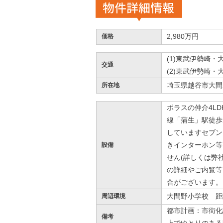
物件詳細情報
2,980万円
価格
(1)東武伊勢崎・
交通
(2)東武伊勢崎・
埼玉県越谷市大間
所在地
ポラスの仲介4L
線「蒲生」駅徒歩
していますセブン
きインターホン等
設備
せん(詳しくは弊
の詳細やご内覧等
合がございます。
大間野小学校 距
周辺環境
都市計画：市街化調
備考