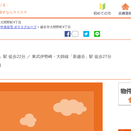
りる・
探すならマイスマ
初めての方
会員登
市大間野町4丁目
中央住宅 ポラスグループ
>
越谷市大間野町4丁目
…
いいね！
ツイート
LINEで送る
駅 徒歩22分 ／ 東武伊勢崎・大師線「新越谷」駅 徒歩27分
目