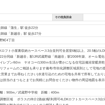
その他負担金
大師線「蒲生」駅 徒歩22分
大師線「新越谷」駅 徒歩27分
野町4丁目
DKロフト小屋裏収納カースペース3台並列可全居室6帖以上、20.5帖のL
22分同線「新越谷」駅/JR武蔵野線「南越谷」駅2008年築、オール
イレブン/60ｍ ヤオコー/1300ｍ生活が豊かになる住宅設備浴室暖房乾
リフォームのご相談も承ります備考/市街化調整区域原則として宅地の
社営業までお尋ねください)水道引込のための宅地を共有で所有してお
は担当のまつもとまでお気軽にお問合せください物件の周辺地図を表示
離：900m／武蔵野中学校 距離：400m
整区域 ポラスの仲介2路線3駅利用可4LDKロフトカースペース3台分(並