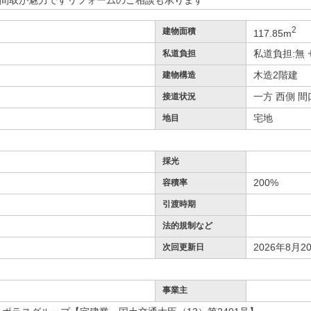
間取が魅力ですリフォームのご相談も承ります
2
建物面積
117.85m
私道負担:無
私道負担
木造2階建
建物構造
一方 西側 間口
接道状況
宅地
地目
採光
200%
容積率
引渡時期
法的規制など
2026年8月2
次回更新日
事業主