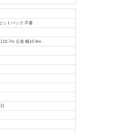
 セットバック:不要
10.7m 公道 幅10.8m
0日