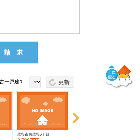
トップに戻る
Next
越谷市東越谷6丁目
越谷市下間久里
越谷