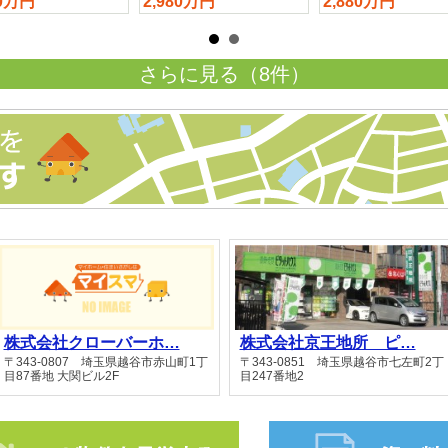
80万円
2,980万円
2,880万円
さらに見る（8件）
株式会社クローバーホ…
株式会社京王地所 ピ…
〒343-0807 埼玉県越谷市赤山町1丁
〒343-0851 埼玉県越谷市七左町2丁
目87番地 大関ビル2F
目247番地2