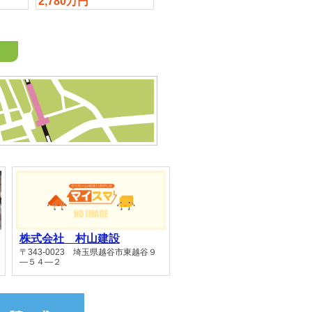
2,780万円
2,980万円
2,9
株式会社 村山建設
〒343-0023 埼玉県越谷市東越谷９
―５４―２