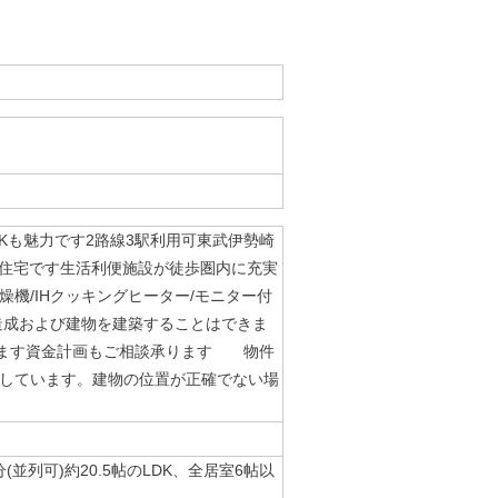
DKも魅力です2路線3駅利用可東武伊勢崎
電化住宅です生活利便施設が徒歩圏内に充実
燥機/IHクッキングヒーター/モニター付
造成および建物を建築することはできま
ります資金計画もご相談承ります 物件
しています。建物の位置が正確でない場
列可)約20.5帖のLDK、全居室6帖以