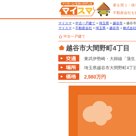
家を買う・借
不動産会社を
マイスマ
>
中古一戸建て
>
埼玉県
>
越谷市
> 越谷
マイスマ
>
不動産会社
>
埼玉県
>
越谷市
>
株式会社
中古一戸建て
越谷市大間野町4丁目
東武伊勢崎・大師線「蒲生」
埼玉県
越谷市
大間野町4丁
2,980万円