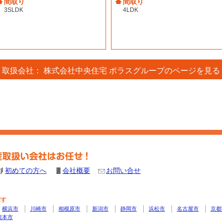
間取り
間取り
3SLDK
4LDK
取扱会社： 株式会社中央住宅 ポラスグループのページを見る
初めての方へ
会社概要
お問い合せ
探す
横浜市
川崎市
相模原市
新潟市
静岡市
浜松市
名古屋市
京都
熊本市