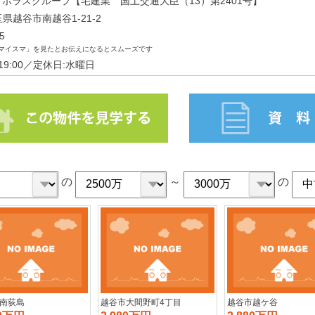
 ポラスグループ【宅建業 国土交通大臣（13）第2401号】
埼玉県越谷市南越谷1-21-2
5
マイスマ」を見たとお伝えになるとスムーズです
～19:00／定休日:水曜日
の
～
の
南荻島
越谷市大間野町4丁目
越谷市越ケ谷