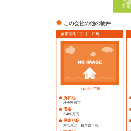
この会社の他の物件
蕨市南町1丁目 戸建
所在地
埼玉県蕨市
価格
2,480万円
最寄り駅
京浜東北・根岸線「蕨…