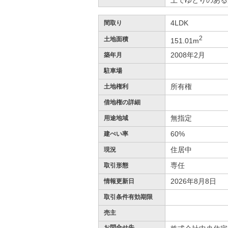
上でゆとりのある
4LDK
間取り
2
土地面積
151.01m
2008年2月
築年月
駐車場
所有権
土地権利
借地権の詳細
無指定
用途地域
60%
建ぺい率
住居中
現況
専任
取引形態
2026年8月8日
情報更新日
取引条件有効期限
売主
お問合せ先