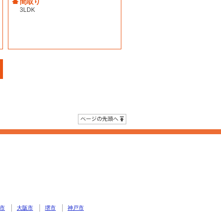
間取り
3LDK
ページの先頭へ
市
大阪市
堺市
神戸市