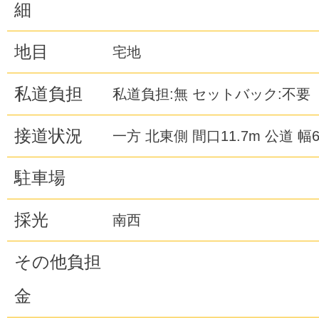
細
地目
宅地
私道負担
私道負担:無 セットバック:不要
接道状況
一方 北東側 間口11.7m 公道 幅6
駐車場
採光
南西
その他負担
金