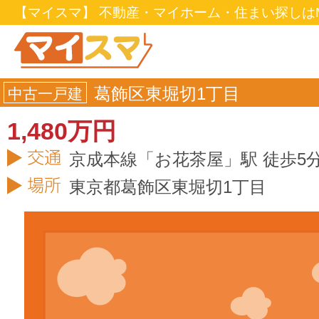
【マイスマ】 不動産・マイホーム・住まい探しはM
葛飾区東堀切1丁目
中古一戸建
1,480万円
京成本線「お花茶屋」駅 徒歩5
東京都
葛飾区
東堀切1丁目