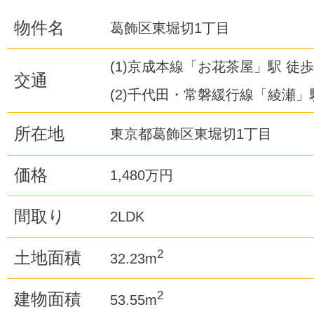
物件名
葛飾区東堀切1丁目
(1)京成本線「お花茶屋」駅 徒歩
交通
(2)千代田・常磐緩行線「綾瀬」駅
所在地
東京都葛飾区東堀切1丁目
価格
1,480万円
間取り
2LDK
2
土地面積
32.23m
2
建物面積
53.55m