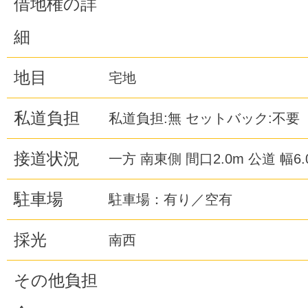
借地権の詳
細
地目
宅地
私道負担
私道負担:無 セットバック:不要
接道状況
一方 南東側 間口2.0m 公道 幅6.
駐車場
駐車場：有り／空有
採光
南西
その他負担