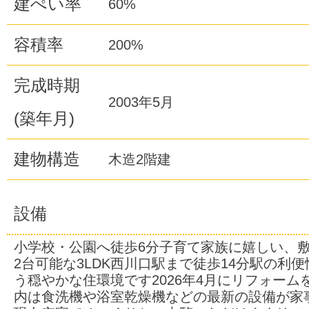
建ぺい率
60%
容積率
200%
完成時期
2003年5月
(築年月)
建物構造
木造2階建
設備
小学校・公園へ徒歩6分子育て家族に嬉しい、敷
2台可能な3LDK西川口駅まで徒歩14分駅の利
う穏やかな住環境です2026年4月にリフォーム
内は食洗機や浴室乾燥機などの最新の設備が家