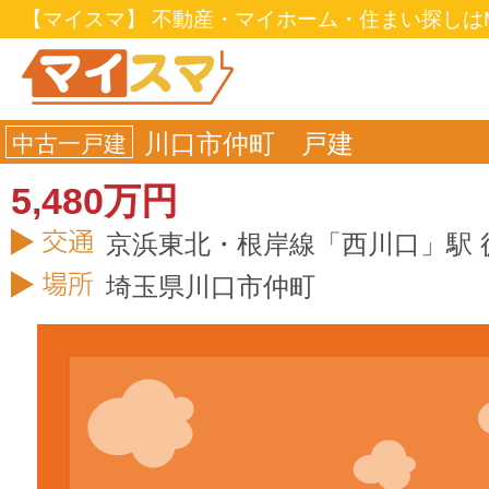
【マイスマ】 不動産・マイホーム・住まい探しはM
川口市仲町 戸建
中古一戸建
5,480万円
京浜東北・根岸線「西川口」駅 
埼玉県
川口市
仲町