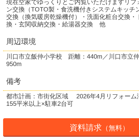
現在空家でゆっくりとご内覧いただけますリフ
ン交換（TOTO製・食洗機付きシステムキッチ
交換（換気暖房乾燥機付）・洗面化粧台交換・
換・玄関収納交換・給湯器交換 他
周辺環境
川口市立飯仲小学校 距離：440m／川口市立
950m
備考
都市計画：市街化区域 2026年4月リフォー
155平米以上×駐車2台可
資料請求
（無料）