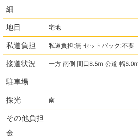
細
地目
宅地
私道負担
私道負担:無 セットバック:不要
接道状況
一方 南側 間口8.5m 公道 幅6.0
駐車場
採光
南
その他負担
金