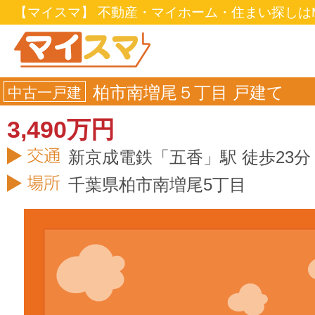
【マイスマ】 不動産・マイホーム・住まい探しはM
柏市南増尾５丁目 戸建て
中古一戸建
3,490万円
新京成電鉄「五香」駅 徒歩23分
千葉県
柏市
南増尾5丁目