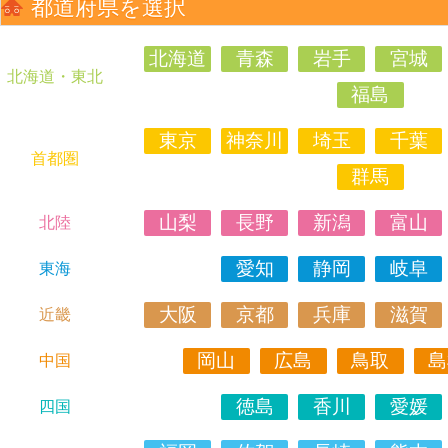
都道府県を選択
北海道
青森
岩手
宮城
北海道・東北
福島
東京
神奈川
埼玉
千葉
首都圏
群馬
山梨
長野
新潟
富山
北陸
愛知
静岡
岐阜
東海
大阪
京都
兵庫
滋賀
近畿
岡山
広島
鳥取
島
中国
徳島
香川
愛媛
四国