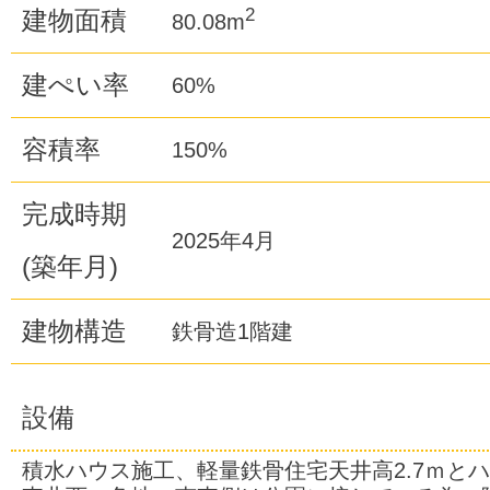
2
建物面積
80.08m
建ぺい率
60%
容積率
150%
完成時期
2025年4月
(築年月)
建物構造
鉄骨造1階建
設備
積水ハウス施工、軽量鉄骨住宅天井高2.7ｍと