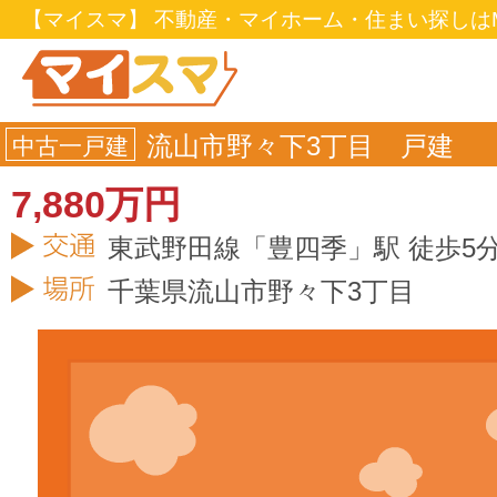
【マイスマ】 不動産・マイホーム・住まい探しはM
流山市野々下3丁目 戸建
中古一戸建
7,880万円
東武野田線「豊四季」駅 徒歩5
千葉県
流山市
野々下3丁目