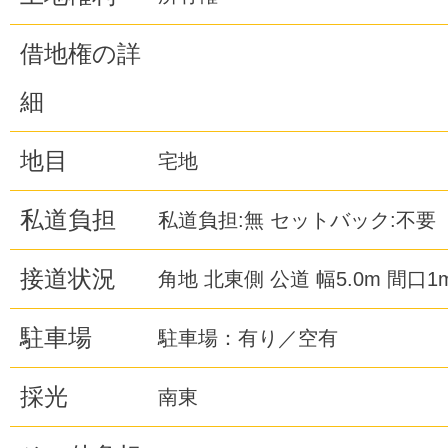
借地権の詳
細
地目
宅地
私道負担
私道負担:無 セットバック:不要
接道状況
角地 北東側 公道 幅5.0m 間口1
駐車場
駐車場：有り／空有
採光
南東