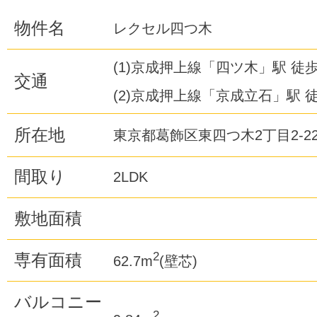
物件名
レクセル四つ木
(1)京成押上線「四ツ木」駅 徒歩
交通
(2)京成押上線「京成立石」駅 徒
所在地
東京都葛飾区東四つ木2丁目2-2
間取り
2LDK
敷地面積
2
専有面積
62.7m
(壁芯)
バルコニー
2