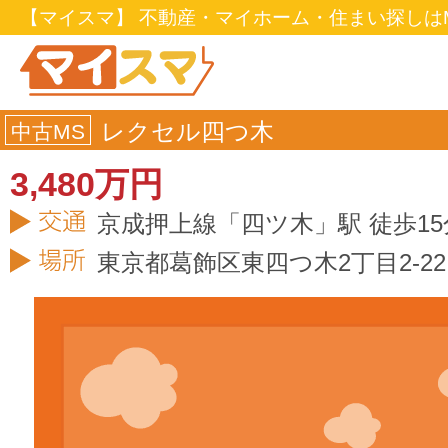
【マイスマ】 不動産・マイホーム・住まい探しはM
レクセル四つ木
中古MS
3,480万円
京成押上線「四ツ木」駅 徒歩15
東京都
葛飾区
東四つ木2丁目2-22