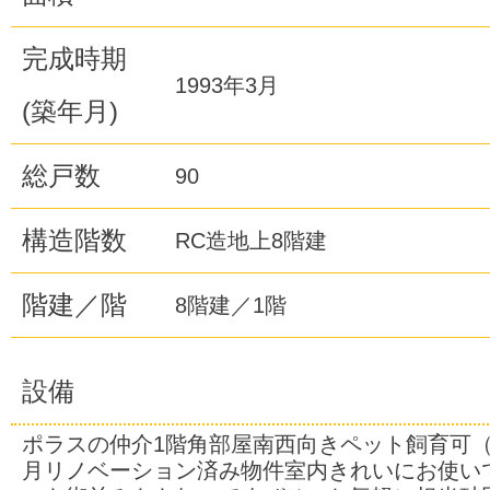
完成時期
1993年3月
(築年月)
総戸数
90
構造階数
RC造地上8階建
階建／階
8階建／1階
設備
ポラスの仲介1階角部屋南西向きペット飼育可（細
月リノベーション済み物件室内きれいにお使い