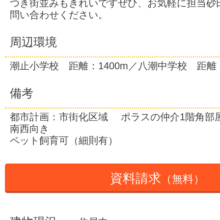
つき街並みもきれいですぜひ、お気軽に担当砂
問い合わせください。
周辺環境
潮止小学校 距離：1400m／八潮中学校 距離：
備考
都市計画：市街化区域 ポラスの仲介1階角部
南西向き
ペット飼育可（細則有）
資料請求
（無料）