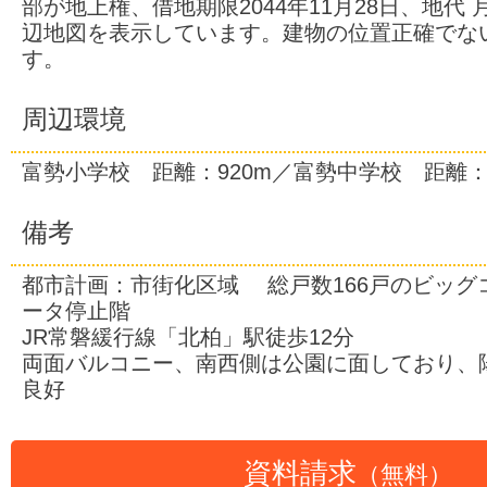
部が地上権、借地期限2044年11月28日、地代 月
辺地図を表示しています。建物の位置正確でな
す。
周辺環境
富勢小学校 距離：920m／富勢中学校 距離：5
備考
都市計画：市街化区域 総戸数166戸のビッグ
ータ停止階
JR常磐緩行線「北柏」駅徒歩12分
両面バルコニー、南西側は公園に面しており、
良好
資料請求
（無料）