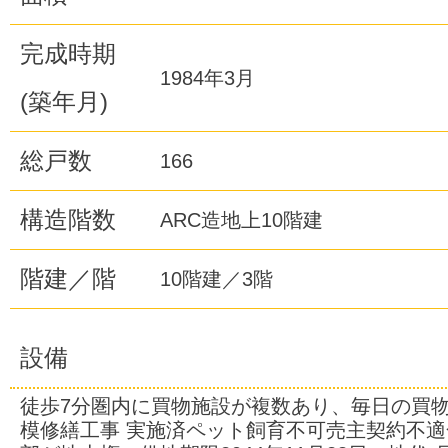
完成時期
1984年3月
(築年月)
総戸数
166
構造階数
ARC造地上10階建
階建／階
10階建／3階
設備
徒歩7分圏内に買物施設が複数あり、毎日の買物便
模修繕工事 実施済ペット飼育不可売主契約不