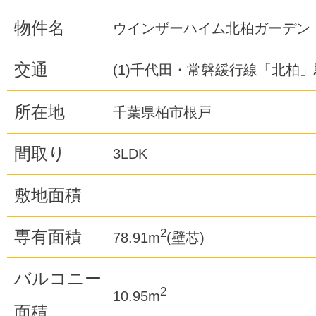
物件名
ウインザーハイム北柏ガーデン
交通
(1)千代田・常磐緩行線「北柏」
所在地
千葉県柏市根戸
間取り
3LDK
敷地面積
2
専有面積
78.91m
(壁芯)
バルコニー
2
10.95m
面積