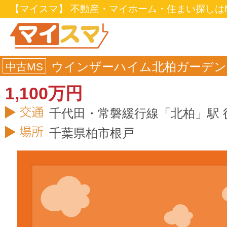
【マイスマ】 不動産・マイホーム・住まい探しはM
ウインザーハイム北柏ガーデン
中古MS
1,100万円
千代田・常磐緩行線「北柏」駅 
千葉県
柏市
根戸