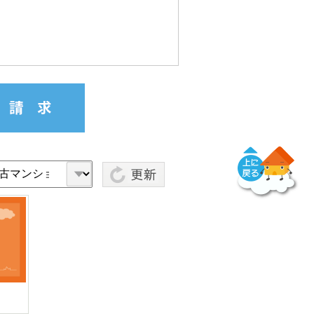
トップに戻る
柏市豊町2丁目2-10
柏市つくしが丘5丁目7-34
柏市
2,080万円
2,380万円
2,3