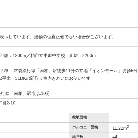
表示しています。建物の位置正確でない場合がございます。
離：1200m／柏市立中原中学校 距離：2200m
区域 常磐緩行線「南柏」駅徒歩11分の立地「イオンモール」徒歩5
72平米・3LDKの間取り室内きれいにお使いです
緩行線「南柏」駅 徒歩10分
目2-10
敷地面積
2
バルコニー面積
11.22m
44
総戸数