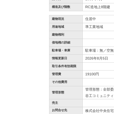
RC造地上8階建
構造及び階数
住居中
建物現況
準工業地域
用途地域
建物権利
借地権の詳細
駐車場：無／空無
駐車場・車庫
2026年8月5日
情報更新日
取引条件有効期限
19100円
管理費
その他費用
管理形態：全部委
管理形態
谷工コミュニティ
売主
お問合せ先
株式会社中央住宅