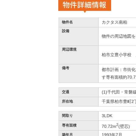
物件詳細情報
カクタス南柏
物件名
設備
物件の周辺地図を
周辺環境
柏市立豊小学校 距
備考
都市計画：市街化
す専有面積約70.
(1)千代田・常磐
交通
千葉県柏市豊町2丁
所在地
3LDK
間取り
2
専有面積
70.72m
(壁芯)
1993年7月
築年月