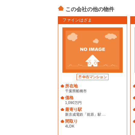
この会社の他の物件
ファインはざま
所在地
千葉県船橋市
価格
1,090万円
最寄り駅
新京成電鉄「前原」駅 …
間取り
4LDK