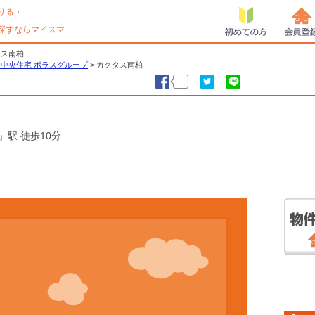
りる・
探すならマイスマ
初めての方
会員登
タス南柏
中央住宅 ポラスグループ
>
カクタス南柏
…
いいね！
ツイート
LINEで送る
駅 徒歩10分