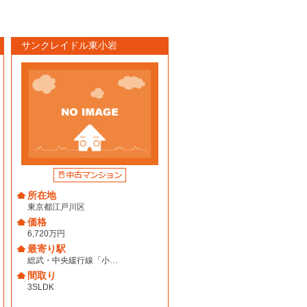
サンクレイドル東小岩
所在地
東京都江戸川区
価格
6,720万円
最寄り駅
総武・中央緩行線「小…
間取り
3SLDK