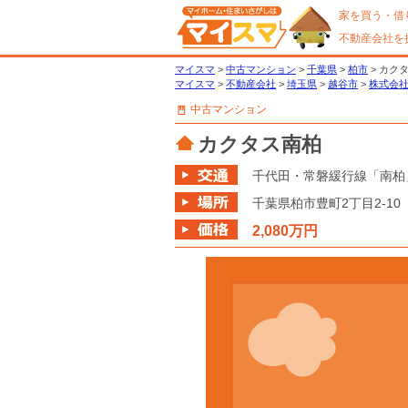
家を買う・借
不動産会社を
マイスマ
>
中古マンション
>
千葉県
>
柏市
> カク
マイスマ
>
不動産会社
>
埼玉県
>
越谷市
>
株式会社
中古マンション
カクタス南柏
千代田・常磐緩行線「南柏」
千葉県
柏市
豊町2丁目2-10
2,080万円