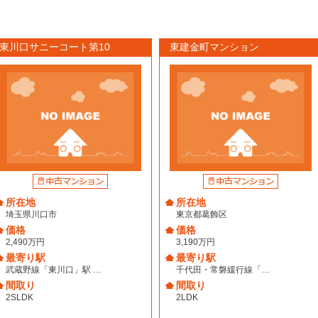
東川口サニーコート第10
東建金町マンション
所在地
所在地
埼玉県川口市
東京都葛飾区
価格
価格
2,490万円
3,190万円
最寄り駅
最寄り駅
武蔵野線「東川口」駅 …
千代田・常磐緩行線「…
間取り
間取り
2SLDK
2LDK