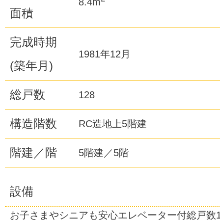
8.4m
面積
完成時期
1981年12月
(築年月)
総戸数
128
構造階数
RC造地上5階建
階建／階
5階建／5階
設備
お子さまやシニアも安心エレベーター付総戸数1