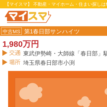
【マイスマ】 不動産・マイホーム・住まい探しはM
第1春日部サンハイツ
中古MS
1,980万円
東武伊勢崎・大師線「春日部」駅
埼玉県
春日部市
小渕