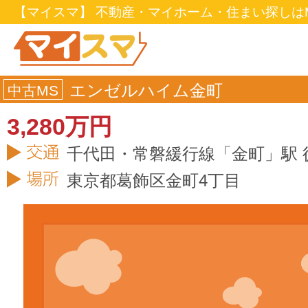
【マイスマ】 不動産・マイホーム・住まい探しはM
エンゼルハイム金町
中古MS
3,280万円
千代田・常磐緩行線「金町」駅 
東京都
葛飾区
金町4丁目