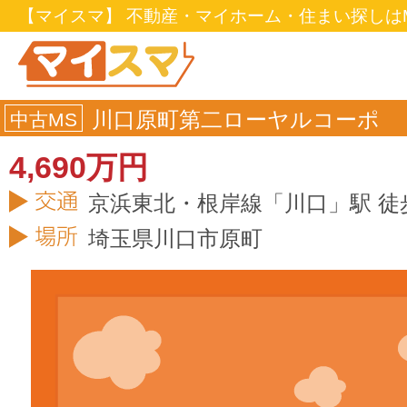
【マイスマ】 不動産・マイホーム・住まい探しはM
川口原町第二ローヤルコーポ
中古MS
4,690万円
京浜東北・根岸線「川口」駅 徒
埼玉県
川口市
原町