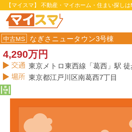
【マイスマ】 不動産・マイホーム・住まい探しはM
なぎさニュータウン3号棟
中古MS
4,290万円
東京メトロ東西線「葛西」駅 徒
東京都
江戸川区
南葛西7丁目