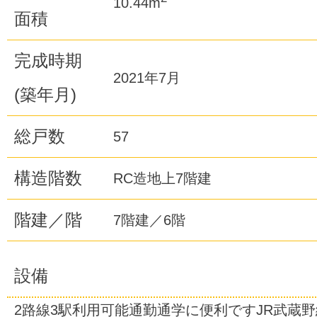
10.44m
面積
完成時期
2021年7月
(築年月)
総戸数
57
構造階数
RC造地上7階建
階建／階
7階建／6階
設備
2路線3駅利用可能通勤通学に便利ですJR武蔵