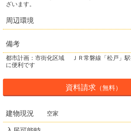
ざいます。
周辺環境
備考
都市計画：市街化区域 ＪＲ常磐線「松戸」駅
に便利です
資料請求
（無料）
建物現況
空家
入居可能時