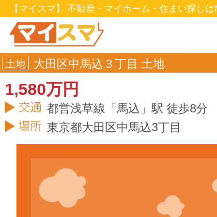
【マイスマ】 不動産・マイホーム・住まい探しはM
大田区中馬込３丁目 土地
土地
1,580万円
都営浅草線「馬込」駅 徒歩8分
東京都
大田区
中馬込3丁目