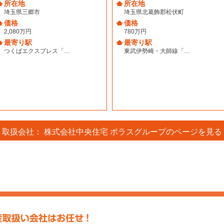
所在地
所在地
埼玉県三郷市
埼玉県北葛飾郡松伏町
価格
価格
2,080万円
780万円
最寄り駅
最寄り駅
つくばエクスプレス「…
東武伊勢崎・大師線「…
取扱会社： 株式会社中央住宅 ポラスグループのページを見る