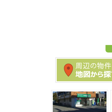
さいた
590
さいた
590
周辺の物件を地図から探す