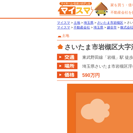
家を買う・借
不動産会社を
マイスマ
>
土地
>
埼玉県
>
さいたま市岩槻区
> 
マイスマ
>
不動産会社
>
埼玉県
>
越谷市
>
株式会社
土地
さいたま市岩槻区大字
東武野田線「岩槻」駅 徒歩
埼玉県
さいたま市岩槻区
浮
590万円