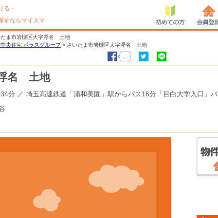
りる・
探すならマイスマ
初めての方
会員登
さいたま市岩槻区大字浮名 土地
中央住宅 ポラスグループ
>
さいたま市岩槻区大字浮名 土地
…
浮名 土地
いいね！
ツイート
LINEで送る
34分 ／ 埼玉高速鉄道「浦和美園」駅からバス16分「目白大学入口」バ
谷