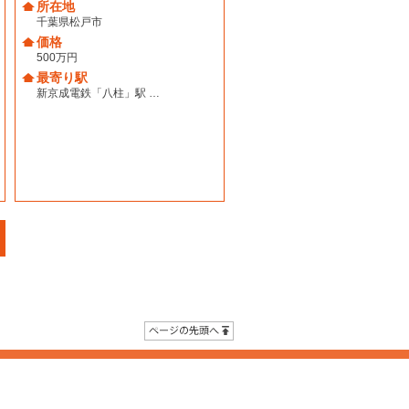
所在地
千葉県松戸市
価格
500万円
最寄り駅
新京成電鉄「八柱」駅 …
ページの先頭へ