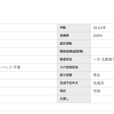
30.61坪
坪数
）
200%
容積率
総区画数
開発面積(総面積)
一方 北東側 間
接道状況
トバック:不要
その他負担金
専任
取引形態
完成済
完成予定年月
宅地
地目
引渡し