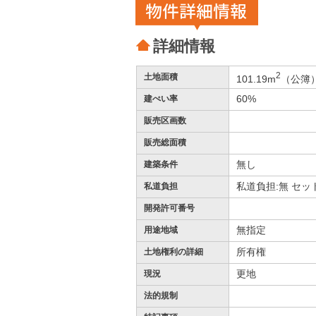
物件詳細情報
詳細情報
2
土地面積
101.19m
（公簿
60%
建ぺい率
販売区画数
販売総面積
無し
建築条件
私道負担:無 セッ
私道負担
開発許可番号
無指定
用途地域
所有権
土地権利の詳細
更地
現況
法的規制