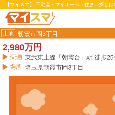
【マイスマ】 不動産・マイホーム・住まい探しはM
朝霞市岡3丁目
土地
2,980万円
東武東上線「朝霞台」駅 徒歩25
埼玉県
朝霞市
岡3丁目