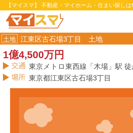
【マイスマ】 不動産・マイホーム・住まい探しはM
江東区古石場3丁目 土地
土地
1億4,500万円
東京メトロ東西線「木場」駅 徒
東京都
江東区
古石場3丁目