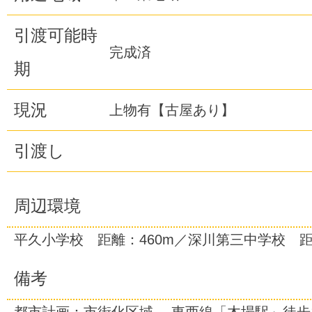
引渡可能時
完成済
期
現況
上物有【古屋あり】
引渡し
周辺環境
平久小学校 距離：460m／深川第三中学校 距
備考