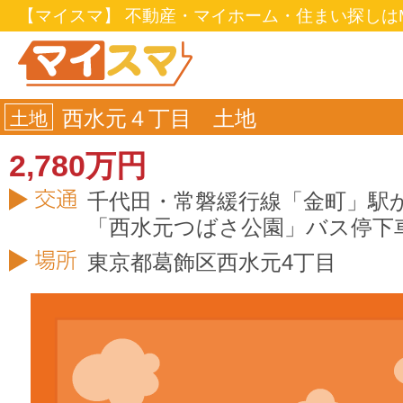
【マイスマ】 不動産・マイホーム・住まい探しはM
西水元４丁目 土地
土地
2,780万円
千代田・常磐緩行線「金町」駅か
「西水元つばさ公園」バス停下車
東京都
葛飾区
西水元4丁目