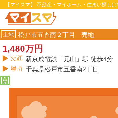
【マイスマ】 不動産・マイホーム・住まい探しはM
松戸市五香南２丁目 売地
土地
1,480万円
新京成電鉄「元山」駅 徒歩4分
千葉県
松戸市
五香南2丁目