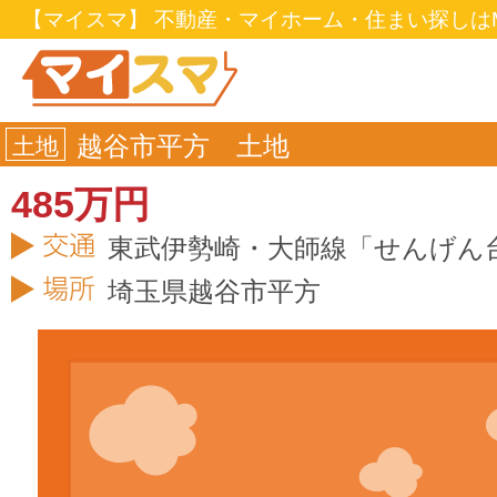
【マイスマ】 不動産・マイホーム・住まい探しはM
越谷市平方 土地
土地
485万円
東武伊勢崎・大師線「せんげん台
埼玉県
越谷市
平方