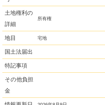
土地権利の
所有権
詳細
地目
宅地
国土法届出
特記事項
その他負担
金
情報更新日
2026年8月9日