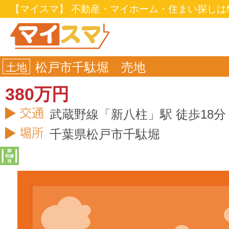
【マイスマ】 不動産・マイホーム・住まい探しはM
松戸市千駄堀 売地
土地
380万円
武蔵野線「新八柱」駅 徒歩18分
千葉県
松戸市
千駄堀