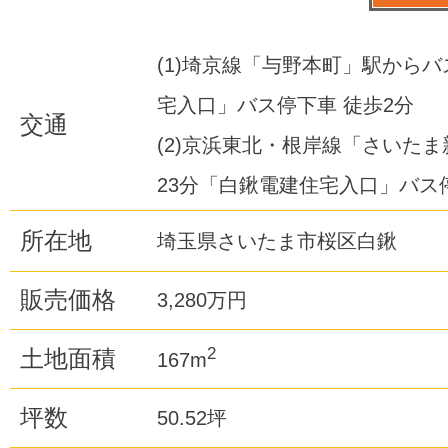
(1)埼京線「与野本町」駅からバ
宅入口」バス停下車 徒歩2分
交通
(2)京浜東北・根岸線「さいた
23分「白鍬電建住宅入口」バス
所在地
埼玉県さいたま市桜区白鍬
販売価格
3,280万円
2
土地面積
167m
坪数
50.52坪