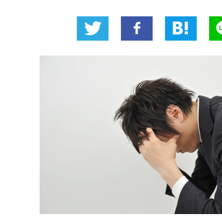
Twitter
いい
B!
L
に投
ね！
稿