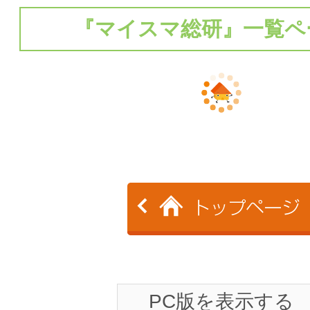
に投
ね！
『マイスマ総研』一覧ペ
稿
PC版を表示する