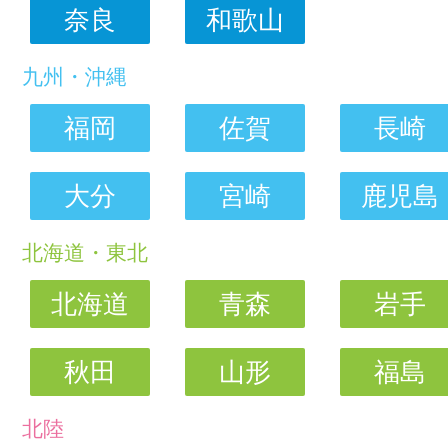
奈良
和歌山
九州・沖縄
福岡
佐賀
長崎
大分
宮崎
鹿児島
北海道・東北
北海道
青森
岩手
秋田
山形
福島
北陸