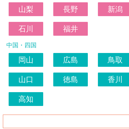
山梨
長野
新潟
石川
福井
中国・四国
岡山
広島
鳥取
山口
徳島
香川
高知