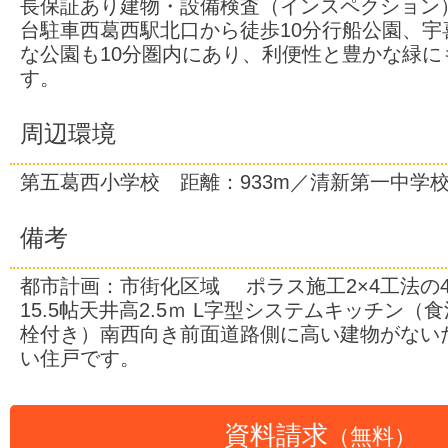
長保証あり建物・設備検査（インスペクション
台駐車西葛西駅北口から徒歩10分行船公園、宇
な公園も10分圏内にあり、利便性と豊かな緑に
す。
周辺環境
第五葛西小学校 距離：933m／清新第一中学校
備考
都市計画：市街化区域 ポラス施工2×4工法の4L
15.5帖天井高2.5ｍ L字型システムキッチン
栓付き）南西向き前面道路側に高い建物がない
い住戸です。
資料請求
（無料）