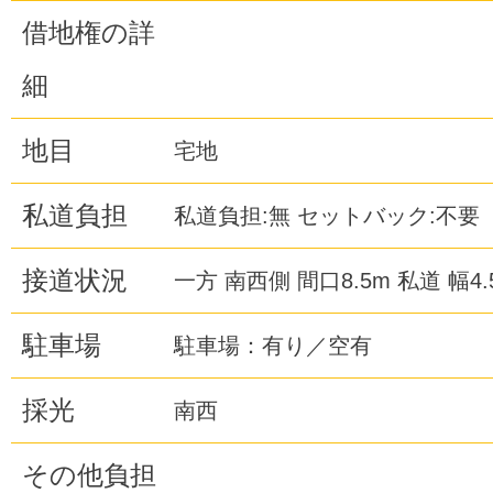
借地権の詳
細
地目
宅地
私道負担
私道負担:無 セットバック:不要
接道状況
一方 南西側 間口8.5m 私道 幅4.
駐車場
駐車場：有り／空有
採光
南西
その他負担