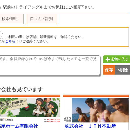
」駅前のトライアングルまでお気軽にご相談下さい。
検索情報
口コミ・評判
す。
で、ご利用の際には店舗に最新情報をご確認ください。
すが
こちら
よりご連絡ください。
保存
×削除
な会社も見ています
高尾ホーム有限会社
株式会社 ＪＴＮ不動産