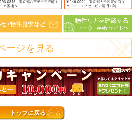
193-0845 東京都八王子市初沢町１
〒146-0094 東京都大田区東矢口３―
９８番地５
８―２ エクセルピア蓮沼１階
ページを見る
トップに戻る