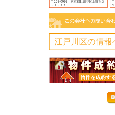
〒158-0093 東京都世田谷区上野毛３
〒
－１－１１
２
江戸川区の情報