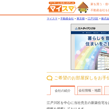
家を買う・借
不動産会社を
マイスマ
>
不動産会社
>
東京都
>
江戸川区
>
株式
ご希望のお部屋探しをお手
会社情報・地図
会社の紹介
江戸川区を中心に当社売主の新築住宅を
情報を掲載しております。