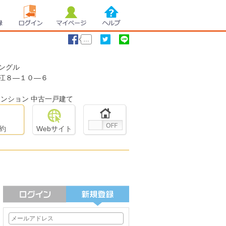
録
ログイン
マイページ
ヘルプ
…
ングル
いいね！
ツイート
LINEで送る
江８―１０―６
マンション 中古一戸建て
約
Webサイト