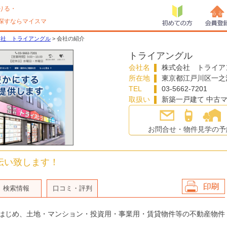
りる・
探すならマイスマ
初めての方
会員登
会社 トライアングル
> 会社の紹介
トライアングル
会社名
株式会社 トライア
所在地
東京都
江戸川区
一之
TEL
03-5662-7201
取扱い
新築一戸建て 中古
お問合せ・物件見学の予
伝い致します！
検索情報
口コミ・評判
会社情報を印
刷
はじめ、土地・マンション・投資用・事業用・賃貸物件等の不動産物件