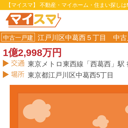
【マイスマ】 不動産・マイホーム・住まい探しはM
江戸川区中葛西５丁目 中古
中古一戸建
1億2,998万円
東京メトロ東西線「西葛西」駅 
東京都
江戸川区
中葛西5丁目