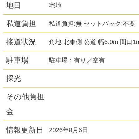
地目
宅地
私道負担
私道負担:無 セットバック:不要
接道状況
角地 北東側 公道 幅6.0m 間口1
駐車場
駐車場：有り／空有
採光
その他負担
金
情報更新日
2026年8月6日