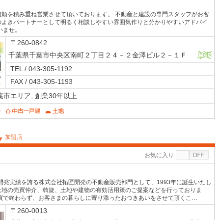
頼を積み重ね営業させて頂いております。 不動産と建設の専門スタッフがお客
のよきパートナーとして明るく相談しやすい雰囲気作りと分かりやすいアドバイ
いませ。
〒260-0842
千葉県千葉市中央区南町２丁目２４－２金澤ビル２－１Ｆ
MAP
TEL / 043-305-1192
FAX / 043-305-1193
葉市エリア,
創業30年以上
加盟店
お気に入り
の開発実績を誇る株式会社拓匠開発の不動産販売部門として、1993年に誕生いたし
土地の売買仲介、斡旋、土地や建物の有効活用策のご提案などを行っておりま
買で終わらず、お客さまの暮らしに寄り添ったおつきあいをさせて頂くこ…
〒260-0013