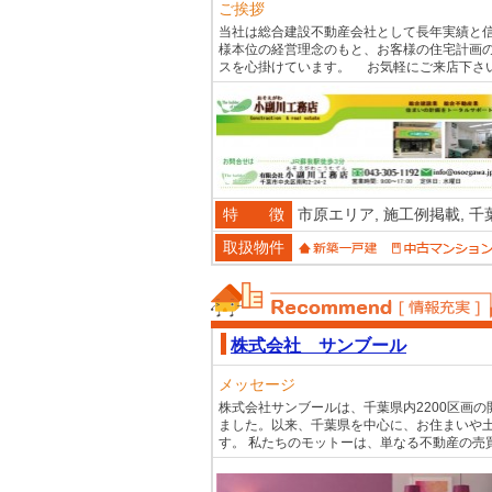
ご挨拶
当社は総合建設不動産会社として長年実績と信
様本位の経営理念のもと、お客様の住宅計画
スを心掛けています。 お気軽にご来店下さ
特 徴
市原エリア,
施工例掲載,
千
取扱物件
おススメ不動産
株式会社 サンブール
メッセージ
株式会社サンブールは、千葉県内2200区画
ました。以来、千葉県を中心に、お住まいや
す。 私たちのモットーは、単なる不動産の売