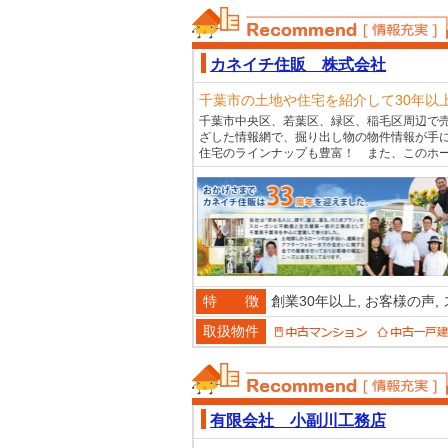
おススメ不動産
カネイチ住販 株式会社
千葉市の土地や住宅を紹介して30年以
千葉市中央区、若葉区、緑区、稲毛区周辺で
ざした情報網で、掘り出し物の物件情報が手
住宅のラインナップも豊富！ また、このホ
特 徴
創業30年以上,
お客様の声,
取扱物件
おススメ不動産
有限会社 小副川工務店