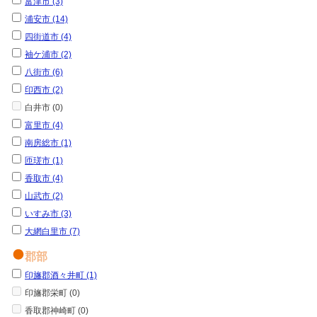
富津市 (3)
浦安市 (14)
四街道市 (4)
袖ケ浦市 (2)
八街市 (6)
印西市 (2)
白井市 (0)
富里市 (4)
南房総市 (1)
匝瑳市 (1)
香取市 (4)
山武市 (2)
いすみ市 (3)
大網白里市 (7)
郡部
印旛郡酒々井町 (1)
印旛郡栄町 (0)
香取郡神崎町 (0)