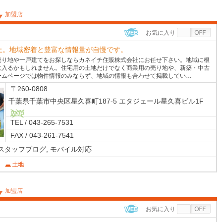
加盟店
お気に入り
WEB
上。地域密着と豊富な情報量が自慢です。
売り地や一戸建てをお探しならカネイチ住販株式会社にお任せ下さい。地域に根
に入るかもしれません。住宅用の土地だけでなく商業用の売り地や、新築・中古
ームページでは物件情報のみならず、地域の情報も合わせて掲載してい…
〒260-0808
千葉県千葉市中央区星久喜町187-5 エタジェール星久喜ビル1F
TEL / 043-265-7531
MAP
FAX / 043-261-7541
スタッフブログ,
モバイル対応
加盟店
お気に入り
WEB