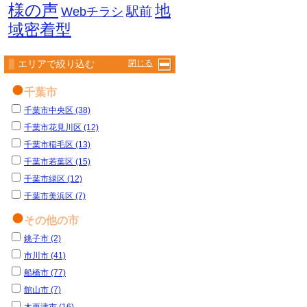
様の声
地
駅前
Webチラシ
域密着型
エリアで絞り込む
閉じる
千葉市
千葉市中央区 (38)
千葉市花見川区 (12)
千葉市稲毛区 (13)
千葉市若葉区 (15)
千葉市緑区 (12)
千葉市美浜区 (7)
その他の市
銚子市 (2)
市川市 (41)
船橋市 (77)
館山市 (7)