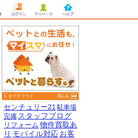
録
ログイン
マイページ
ヘルプ
タグクラウド
閉じる
センチュリー21
駐車場
スタッフブログ
完備
物件買取あ
リフォーム
り
モバイル対応
お客