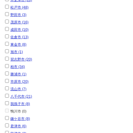
木更津市 (16)
松戸市 (48)
野田市 (3)
茂原市 (16)
成田市 (10)
佐倉市 (13)
東金市 (8)
旭市 (1)
習志野市 (20)
柏市 (34)
勝浦市 (1)
市原市 (20)
流山市 (7)
八千代市 (21)
我孫子市 (8)
鴨川市 (0)
鎌ケ谷市 (8)
君津市 (6)