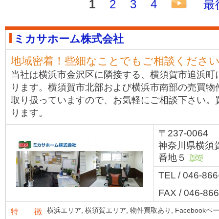
1
2
3
4
最
ミカサホーム株式会社
地域密着！些細なことでもご相談くださ
当社は横浜市金沢区に隣接する、横須賀市追浜町
ります。横須賀市北部および横浜市南部の売買物
取り扱っていますので、お気軽にご相談下さい。
ります。
〒237-0064
神奈川県横須
番地５
MAP
TEL / 046-86
FAX / 046-86
横浜エリア,
横須賀エリア,
物件買取あり,
Facebookペ
特 徴