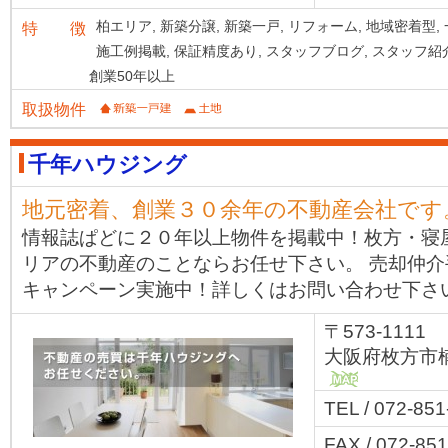
柏エリア,
新築分譲,
新築一戸,
リフォーム,
地域密着型,
特 徴
施工例掲載,
保証精度あり,
スタッフブログ,
スタッフ紹
創業50年以上
取扱物件
千年ハウジング
地元密着、創業３０余年の不動産会社です
情報誌ぱどに２０年以上物件を掲載中！枚方・寝
リアの不動産のことならお任せ下さい。 売却仲介手数
キャンペーン実施中！詳しくはお問い合わせ下さ
〒573-1111
大阪府枚方市楠
MAP
TEL / 072-85
FAX / 072-85