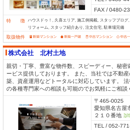
FAX / 0480-2
ハウスドゥ！,
久喜エリア,
施工例掲載,
スタッフブログ,
特 徴
リフォーム,
スタッフ紹介あり,
注文住宅,
駐車場完備
取扱物件
株式会社 北村土地
親切・丁寧、豊富な物件数、スピーディー、秘密
ービス提供しております。 また、当社では不動
築、資産運用などトータルに対応しています。 
の各種専門家への相談も可能のでお気軽にご相談
〒465-0025
愛知県名古屋
２１０番地
M
TEL / 052-771