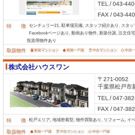
TEL / 043-44
FAX / 043-44
センチュリー21,
駐車場完備,
スタッフ紹介あり,
スタッ
特 徴
Facebookページあり,
動画あり物件,
新築分譲,
注文住宅
投資用物件あり
取扱物件
株式会社ハウスワン
〒271-0052
千葉県松戸市新作
TEL / 047-38
FAX / 047-38
松戸エリア,
地域密着型,
物件買取あり,
リフォーム,
イベ
特 徴
取扱物件