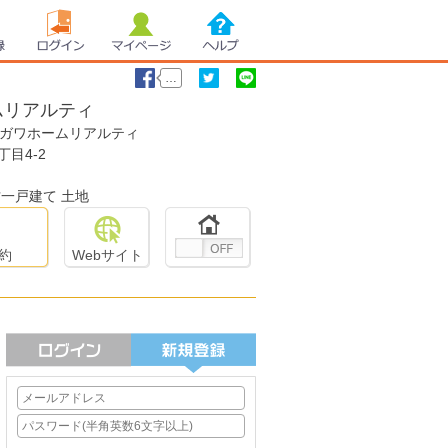
録
ログイン
マイページ
ヘルプ
…
ムリアルティ
オガワホームリアルティ
いいね！
ツイート
LINEで送る
丁目4-2
一戸建て 土地
約
Webサイト