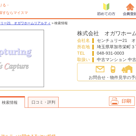
りる・
探すならマイスマ
初めての方
会員登
リー21 オガワホームリアルティ
> 検索情報
株式会社 オガワホー
会社名
センチュリー21 
所在地
埼玉県
草加市
栄町３
TEL
048-931-0003
取扱い
中古マンション 中古
お問合せ・物件見学の予
口コミ・評判
検索情報
会社情報を印
刷