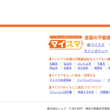
マイスマ
サイトポリシー
マイスマで全国の不動産会社をエリアから
札幌市
仙台市
さいたま市
千葉市
岡山市
広島市
北九州市
福岡市
マイスマをもっと知る・活用する
マイスマ会員登録
インフォメーション
サ
マイスマのくらしに役立つコンテンツ
マンションVS戸建
新築ＶＳ中古
戸建購
株式会社ジェブ 〒224-0037 神奈川県横浜市都筑区茅ヶ崎南4-1-10