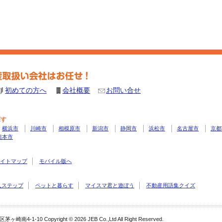
初めての方へ
会社概要
お問い合せ
探す
横浜市
川崎市
相模原市
新潟市
静岡市
浜松市
名古屋市
京都
熊本市
イトマップ
モバイル版へ
入ステップ
ペットと暮らす
マイスマ君と遊ぼう
不動産用語集クイズ
 Copyright © 2026 JEB Co.,Ltd All Right Reserved.