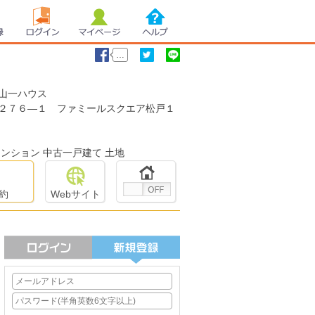
録
ログイン
マイページ
ヘルプ
…
山一ハウス
いいね！
ツイート
LINEで送る
２７６―１ ファミールスクエア松戸１
ンション 中古一戸建て 土地
約
Webサイト