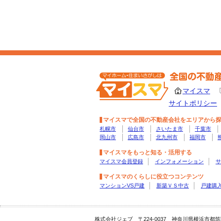
マイスマ
サイトポリシー
マイスマで全国の不動産会社をエリアから
札幌市
仙台市
さいたま市
千葉市
岡山市
広島市
北九州市
福岡市
マイスマをもっと知る・活用する
マイスマ会員登録
インフォメーション
サ
マイスマのくらしに役立つコンテンツ
マンションVS戸建
新築ＶＳ中古
戸建購
株式会社ジェブ 〒224-0037 神奈川県横浜市都筑区茅ヶ崎南4-1-10