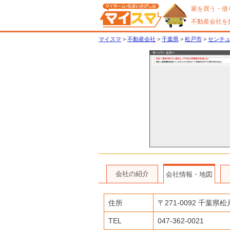
家を買う・借
不動産会社を
マイスマ
>
不動産会社
>
千葉県
>
松戸市
>
センチ
会社の紹介
会社情報・地図
住所
〒
271-0092
千葉県
松
TEL
047-362-0021