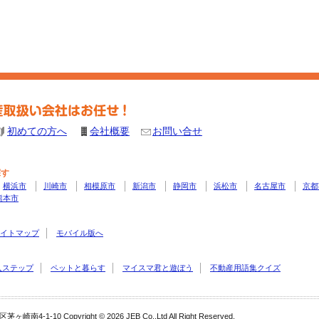
初めての方へ
会社概要
お問い合せ
探す
横浜市
川崎市
相模原市
新潟市
静岡市
浜松市
名古屋市
京都
熊本市
イトマップ
モバイル版へ
入ステップ
ペットと暮らす
マイスマ君と遊ぼう
不動産用語集クイズ
 Copyright © 2026 JEB Co.,Ltd All Right Reserved.