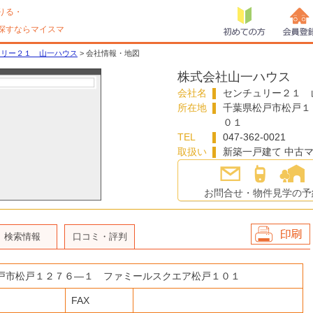
りる・
探すならマイスマ
初めての方
会員登
ュリー２１ 山一ハウス
> 会社情報・地図
株式会社山一ハウス
会社名
センチュリー２１ 
所在地
千葉県
松戸市
松戸１
０１
TEL
047-362-0021
取扱い
新築一戸建て 中古マ
お問合せ・物件見学の予
検索情報
口コミ・評判
会社情報を印
刷
戸市
松戸１２７６―１ ファミールスクエア松戸１０１
FAX