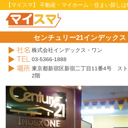
【マイスマ】 不動産・マイホーム・住まい探しはM
センチュリー21インデック
社名
株式会社インデックス・ワン
TEL
03-5366-1888
住所
東京都新宿区新宿二丁目11番4号 ス
2階