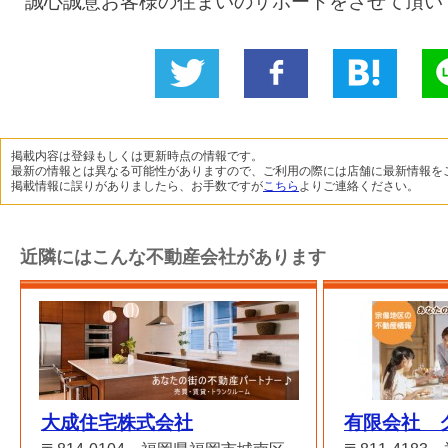
誠心誠意お客様の住まいのサポートをさせて頂い
Twitter
いい
B!
L
に投稿
ね！
掲載内容は登録もしくは更新時点の情報です。
最新の情報とは異なる可能性がありますので、ご利用の際には店舗に最新情報を
掲載情報に誤りがありましたら、お手数ですが
こちら
よりご連絡ください。
近隣にはこんな不動産会社があります
大成住宅株式会社
有限会社 