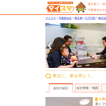
家を買う・借
不動産会社を
マイスマ
>
不動産会社
>
東京都
>
江戸川区
>
株式会
〈
東京に、家を持とう。
会社情報・地図
会社の紹介
お客
若くフ