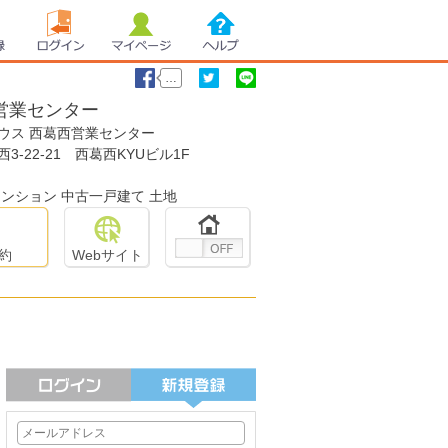
録
ログイン
マイページ
ヘルプ
…
営業センター
ウス 西葛西営業センター
いいね！
ツイート
LINEで送る
西3-22-21 西葛西KYUビル1F
ンション 中古一戸建て 土地
約
Webサイト