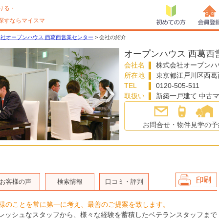
りる・
探すならマイスマ
初めての方
会員登
社オープンハウス 西葛西営業センター
> 会社の紹介
オープンハウス 西葛西
会社名
株式会社オープンハ
所在地
東京都
江戸川区
西葛
TEL
0120-505-511
取扱い
新築一戸建て 中古マ
〉
お問合せ・物件見学の予
お客様の声
検索情報
口コミ・評判
会社情報を印
様のことを常に第一に考え、最善のご提案を致します。
刷
レッシュなスタッフから、様々な経験を蓄積したベテランスタッフまで