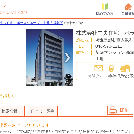
りる・
探すならマイスマ
初めての方
会員登
社中央住宅 ポラスグループ 北越谷営業所
> 会社の紹介
株式会社中央住宅 ポ
所在地
埼玉県
越谷市
大沢3-1
TEL
048-970-1211
取扱い
新築マンション 新
土地
〉
お問合せ・物件見学の予
ださい。
検索情報
口コミ・評判
会社情報を印
提案をさせていただきます
刷
ォーム、ご売却などお住まいに関することなら何でもお任せください。