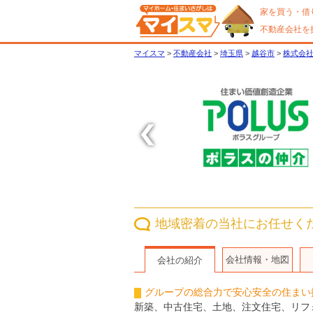
家を買う・借
不動産会社を
マイスマ
>
不動産会社
>
埼玉県
>
越谷市
>
株式会
〈
地域密着の当社にお任せく
会社情報・地図
会社の紹介
グループの総合力で安心安全の住まい
新築、中古住宅、土地、注文住宅、リフ