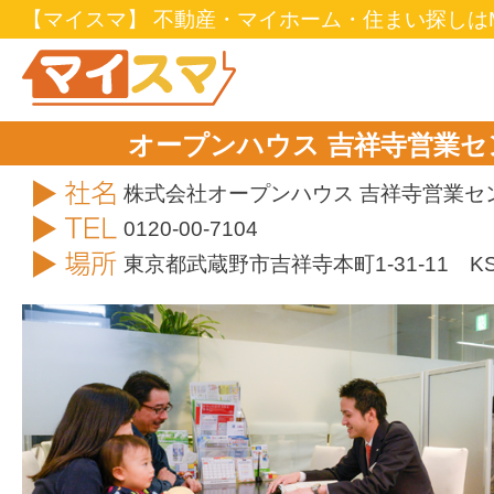
【マイスマ】 不動産・マイホーム・住まい探しはM
オープンハウス 吉祥寺営業
社名
株式会社オープンハウス 吉祥寺営業セ
TEL
0120-00-7104
住所
東京都武蔵野市吉祥寺本町1-31-11 K