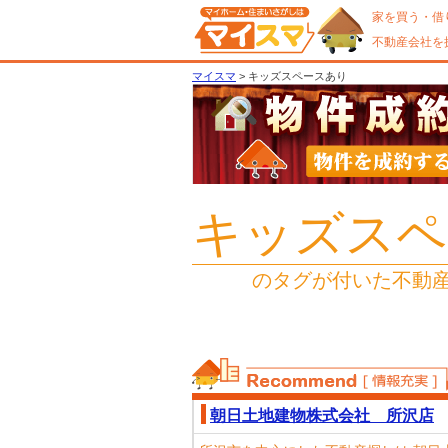
家を買う・借
不動産会社を
マイスマ
> キッズスペースあり
キッズスペ
のタグが付いた不動
おススメ不動産
朝日土地建物株式会社 所沢店