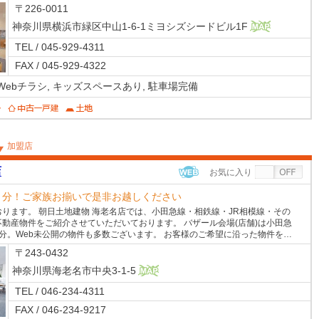
〒226-0011
神奈川県横浜市緑区中山1-6-1ミヨシズシードビル1F
MAP
TEL / 045-929-4311
FAX / 045-929-4322
Webチラシ,
キッズスペースあり,
駐車場完備
加盟店
店
お気に入り
WEB
３分！ご家族お揃いで是非お越しください
ります。 朝日土地建物 海老名店では、小田急線・相鉄線・JR相模線・その
動産物件をご紹介させていただいております。 バザール会場(店舗)は小田急
分。Web未公開の物件も多数ございます。 お客様のご希望に沿った物件を…
〒243-0432
神奈川県海老名市中央3-1-5
MAP
TEL / 046-234-4311
FAX / 046-234-9217