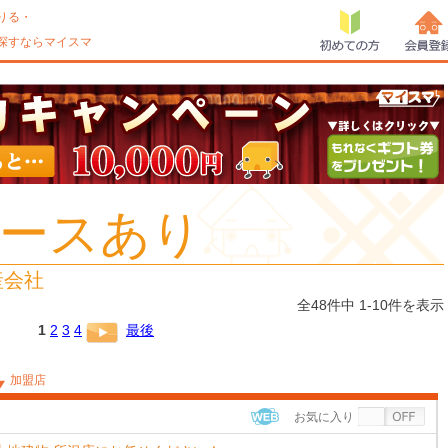
りる・
探すならマイスマ
初めての方
会員登
ースあり
産会社
全48件中 1-10件を表示
1
2
3
4
最後
加盟店
お気に入り
WEB