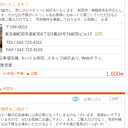
WEB
紹介いたします！
が協力し、常にスピーディーに対応をいたします。 町田市・相模原市を中心とし
ます。小さなお子様がいらっしゃるお客様にもゆっくり過ごしていただけるよ
動産ご購入だけでなく、売却物件を募集しております。お気軽に、お見…
〒194-0013
東京都町田市原町田6丁目3番20号TK町田ビル1Ｆ
MAP
TEL / 042-723-4311
FAX / 042-723-9155
駐車場完備,
モバイル対応,
スタッフ紹介あり,
Webチラシ,
以降営業
1,600
件
加盟店
お気に入り
WEB
産物件をご紹介！
向で一般の広告媒体には未公開となっているものもございます。直接おいで下さ
いますので、ぜひお気軽にお越し下さい。 また、ご購入だけでなく、売却や物
さなお子様もお連れいただけるよう、ビデオや遊び道具がいっぱいの「…