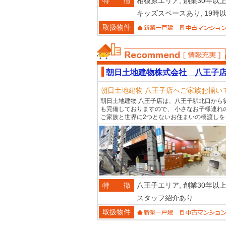
特 徴
相模原エリア,
創業30年以上
キッズスペースあり,
19時
取扱物件
おススメ不動産
朝日土地建物株式会社 八王子
朝日土地建物 八王子店へご家族お揃い
朝日土地建物 八王子店は、八王子駅北口から
も完備しておりますので、 小さなお子様連れ
ご家族と世界に2つとないお住まいの橋渡し
特 徴
八王子エリア,
創業30年以上
スタッフ紹介あり
取扱物件