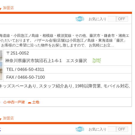
加盟店
お気に入り
WEB
東海道線・小田急江ノ島線・相模線・横須賀線・その他、藤沢市・鎌倉市・湘南エ
ただいております。 バザール会場(店舗)は小田急江ノ島線・東海道線「藤沢」
。お客様のご希望に沿った物件をお探し致しますので、 お気軽にお立…
〒251-0052
神奈川県藤沢市鵠沼石上1-6-1 エスタ藤沢
MAP
TEL / 0466-50-4311
FAX / 0466-50-7100
キッズスペースあり,
スタッフ紹介あり,
19時以降営業,
モバイル対応,
加盟店
社
お気に入り