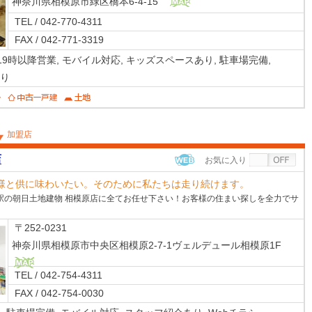
神奈川県相模原市緑区橋本6-4-15
MAP
TEL / 042-770-4311
FAX / 042-771-3319
19時以降営業,
モバイル対応,
キッズスペースあり,
駐車場完備,
り
加盟店
店
お気に入り
WEB
様と供に味わいたい。そのために私たちは走り続けます。
駅の朝日土地建物 相模原店に全てお任せ下さい！お客様の住まい探しを全力でサ
〒252-0231
神奈川県相模原市中央区相模原2-7-1ヴェルデュール相模原1F
TEL / 042-754-4311
MAP
FAX / 042-754-0030