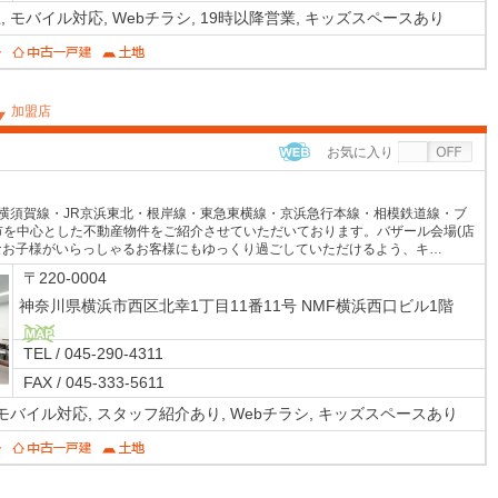
,
モバイル対応,
Webチラシ,
19時以降営業,
キッズスペースあり
加盟店
お気に入り
WEB
R横須賀線・JR京浜東北・根岸線・東急東横線・京浜急行本線・相模鉄道線・ブ
市を中心とした不動産物件をご紹介させていただいております。バザール会場(店
なお子様がいらっしゃるお客様にもゆっくり過ごしていただけるよう、キ…
〒220-0004
神奈川県横浜市西区北幸1丁目11番11号 NMF横浜西口ビル1階
TEL / 045-290-4311
MAP
FAX / 045-333-5611
モバイル対応,
スタッフ紹介あり,
Webチラシ,
キッズスペースあり