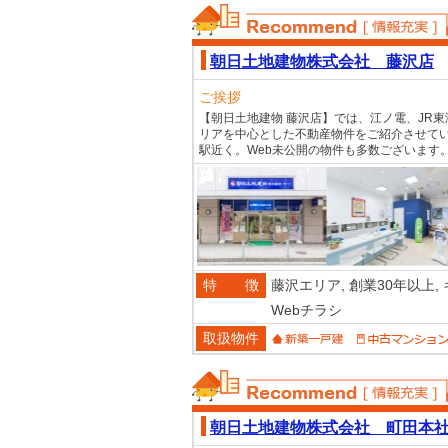
おススメ不動産
朝日土地建物株式会社 藤沢店
ご挨拶
【朝日土地建物 藤沢店】では、江ノ電、JR
リアを中心とした不動産物件をご紹介させてい
駅近く。Web未公開の物件も多数ございます
特 徴
藤沢エリア,
創業30年以上,
Webチラシ
取扱物件
おススメ不動産
朝日土地建物株式会社 町田本