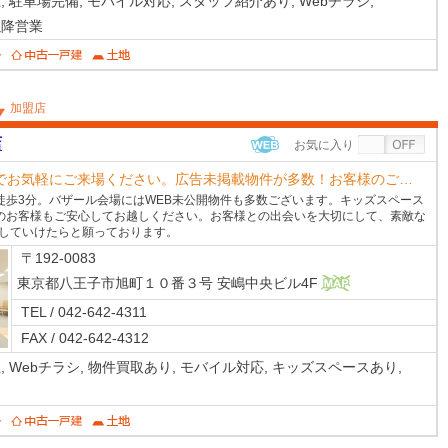
,
駐車場完備,
モバイル対応,
スタッフ紹介あり,
Webチラシ,
以降営業
加盟店
店
お気に入り
WEB
でお気軽にご来場ください。広告未掲載物件が多数！お客様のご…
徒歩3分。バザール会場にはWEB未公開物件も多数ございます。キッズスペース
のお客様もご安心してお越しください。お客様との出会いを大切にして、素敵な
をしていけたらと願っております。
〒192-0083
東京都八王子市旭町１０番３号 安嶋中央ビル4F
MAP
TEL / 042-642-4311
FAX / 042-642-4312
,
Webチラシ,
物件買取あり,
モバイル対応,
キッズスペースあり,