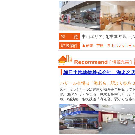
特 徴
中山エリア,
創業30年以上,
取扱物件
おススメ不動産
朝日土地建物株式会社 海老名
バザール会場は「海老名」駅より徒歩
広々したバザールに豊富な物件をご用意してお
他、海老名市・座間市・厚木市を中心とした不
線・相鉄線・相模鉄道「海老名」駅から徒歩3