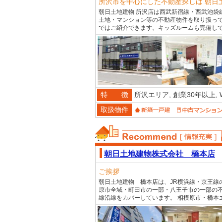
所沢市を中心にした不動産探しは 朝日
朝日土地建物 所沢店は西武新宿線・西武池袋
土地・マンション等の不動産物件を取り扱っ
ではご紹介できます。キッズルームも完備し
特 徴
所沢エリア,
創業30年以上,
取扱物件
おススメ不動産
朝日土地建物株式会社 橋本店
ご挨拶
朝日土地建物 橋本店は、JR横浜線・京王線
原市全域・町田市の一部・八王子市の一部の
線沿線をカバーしています。 相模原市・橋本