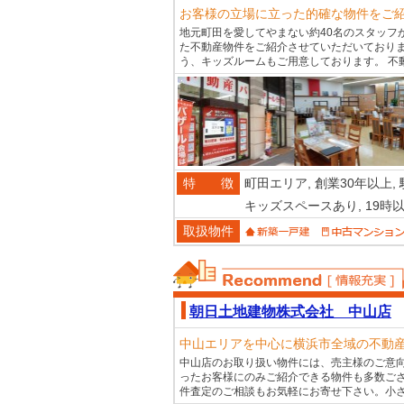
お客様の立場に立った的確な物件をご
地元町田を愛してやまない約40名のスタッフ
た不動産物件をご紹介させていただいており
う、キッズルームもご用意しております。 不
特 徴
町田エリア,
創業30年以上,
キッズスペースあり,
19時
取扱物件
おススメ不動産
朝日土地建物株式会社 中山店
中山エリアを中心に横浜市全域の不動
中山店のお取り扱い物件には、売主様のご意
ったお客様にのみご紹介できる物件も多数ござ
件査定のご相談もお気軽にお寄せ下さい。小