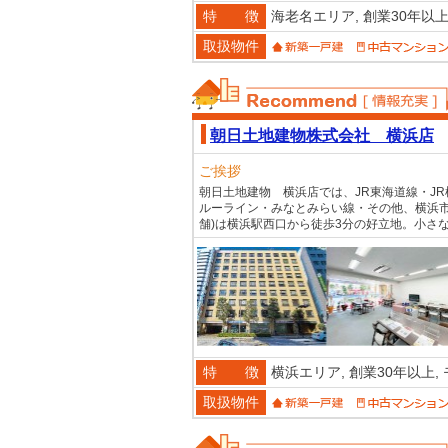
特 徴
海老名エリア,
創業30年以上
取扱物件
おススメ不動産
朝日土地建物株式会社 横浜店
ご挨拶
朝日土地建物 横浜店では、JR東海道線・J
ルーライン・みなとみらい線・その他、横浜
舗)は横浜駅西口から徒歩3分の好立地。小さ
特 徴
横浜エリア,
創業30年以上,
取扱物件