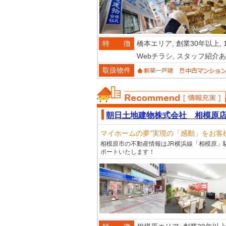
特 徴
橋本エリア,
創業30年以上,
Webチラシ,
スタッフ紹介あ
取扱物件
おススメ不動産
朝日土地建物株式会社 相模原
マイホームの夢”実現の「感動」をお客
相模原市の不動産情報はJR横浜線「相模原」
ポートいたします！