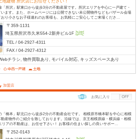
土地建物 所沢店にお任せください！
線「所沢」駅東口から徒歩3分の不動産屋です。所沢エリアを中心に一戸建て・
ています。また、ホームページには公開できない未公開物件などもバザール会場
ており小さなお子様連れのお客様も、お気軽にご安心してご来場くださ…
〒359-1131
埼玉県所沢市久米554-2新井ビル1F
MAP
TEL / 04-2927-4311
FAX / 04-2927-4312
Webチラシ,
物件買取あり,
モバイル対応,
キッズスペースあり
加盟店
お気に入り
WEB
の「橋本」駅北口から徒歩2分の不動産会社です。 相模原市橋本駅を中心に相模
不動産物件のご紹介を致しております。沿線では、京王相模原線・横浜線・相模
エリアの不動産は、お任せ下さい！ お客様の住まい探しの良いサポー…
〒252-0143