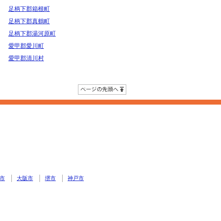
足柄下郡箱根町
足柄下郡真鶴町
足柄下郡湯河原町
愛甲郡愛川町
愛甲郡清川村
ページの先頭へ
市
大阪市
堺市
神戸市