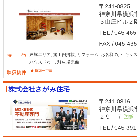
〒241-0825
神奈川県横浜
３山庄ビル２
TEL / 045-46
FAX / 045-46
戸塚エリア,
施工例掲載,
リフォーム,
お客様の声,
キッズ
特 徴
ハウスドゥ！,
駐車場完備
取扱物件
株式会社さがみ住宅
〒241-0816
神奈川県横浜
２９－７
MAP
TEL / 045-391