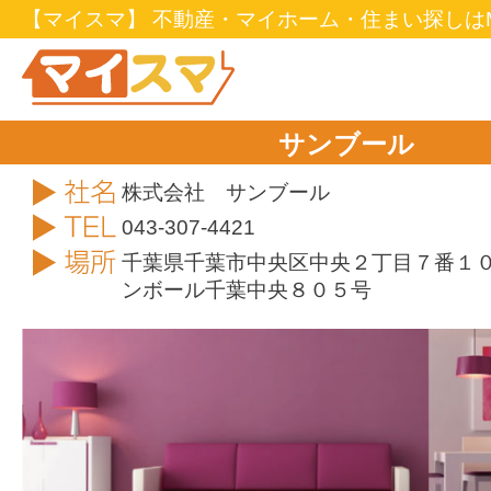
【マイスマ】 不動産・マイホーム・住まい探しはM
サンブール
社名
株式会社 サンブール
TEL
043-307-4421
住所
千葉県千葉市中央区中央２丁目７番１
ンボール千葉中央８０５号