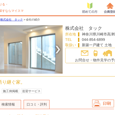
りる・
探すならマイスマ
初めての方
会員登
>
株式会社 タック
> 会社の紹介
株式会社 タック
所在地
神奈川県
川崎市高津
TEL
044-854-6899
取扱い
新築一戸建て 土地
お問合せ・物件見学の予
〉
語り継ぐ家。
施工例掲載
送迎サービス
検索情報
口コミ・評判
会社情報を印