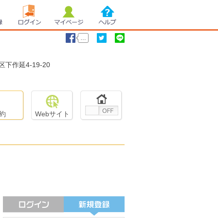
録
ログイン
マイページ
ヘルプ
…
区
下作延4-19-20
いいね！
ツイート
LINEで送る
約
Webサイト