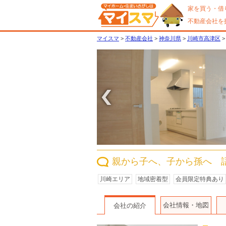
家を買う・借
不動産会社を
マイスマ
>
不動産会社
>
神奈川県
>
川崎市高津区
〈
親から子へ、子から孫へ 
川崎エリア
地域密着型
会員限定特典あり
会社情報・地図
会社の紹介