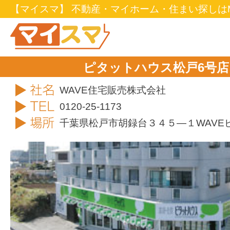
【マイスマ】 不動産・マイホーム・住まい探しはM
ピタットハウス松戸6
社名
WAVE住宅販売株式会社
TEL
0120-25-1173
住所
千葉県松戸市胡録台３４５―１WAVE